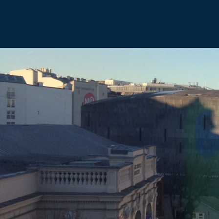
accueil
dialogue lumière et ombre
peintures
dessins
billet
expositions et presse
archives
contact