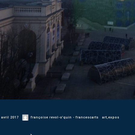
 avril 2017
françoise revol-o'quin - francescarts
art
,
expos