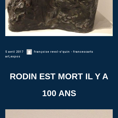
5 avril 2017
françoise revol-o'quin - francescarts
art
,
expos
RODIN EST MORT IL Y A
100 ANS