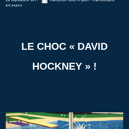
28 septembre 2017
françoise revol-o'quin - francescarts
art
,
expos
LE CHOC « DAVID
HOCKNEY » !