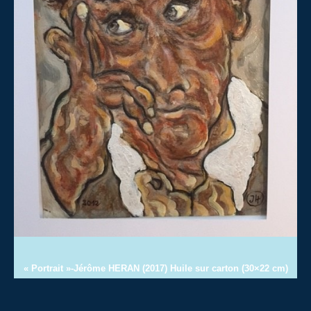
« Portrait »-Jérôme HERAN (2017) Huile sur carton (30×22 cm)