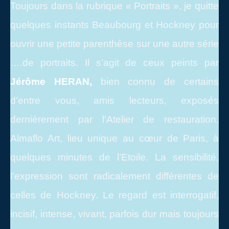
Toujours dans la rubrique « Portraits », je quitte
quelques instants Beaubourg et Hockney pour
ouvrir une petite parenthèse sur une autre série
….de portraits. Il s’agit de ceux peints par
Jérôme HERAN,
bien connu de certains
d’entre vous, amis lecteurs, exposés
dernièrement par l’Atelier de restauration,
Almaflo Art, lieu unique au cœur de Paris, à
quelques minutes de l’Etoile. La sensibilité,
l’expression sont radicalement différentes de
celles de Hockney. Le regard est interrogatif,
incisif, intense, vivant, parfois dur mais toujours