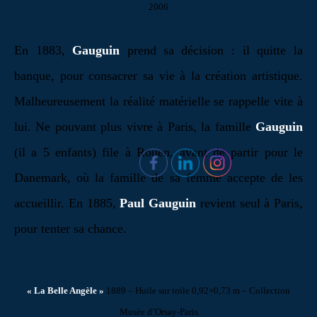
2006
En 1883,
Gauguin
prend
sa décision : il quitte la
banque, pour consacrer sa vie à la création artistique.
Malheureusement la réalité matérielle se rappelle vite à
lui. Ne pouvant plus vivre à Paris, la famille
Gauguin
(il a 5 enfants) file à Rouen, avant de partir pour le
Danemark, où la famille de sa femme accepte de les
accueillir. En 1885,
Paul Gauguin
revient seul à Paris,
pour tenter sa chance.
« La Belle Angèle »
1889 – Huile sur toile 0,92×0,73 m –
Collection
Musée d’Orsay-Paris