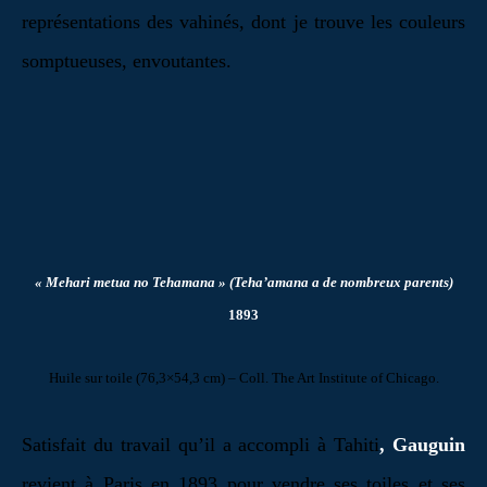
représentations des vahinés, dont je trouve les couleurs
somptueuses, envoutantes.
« Mehari metua no Tehamana » (Teha’amana a de nombreux parents)
1893
Huile sur toile (76,3×54,3 cm) –
Coll. The Art Institute of Chicago.
Satisfait du travail qu’il a accompli à Tahiti
, Gauguin
revient à Paris en 1893 pour vendre ses toiles et ses