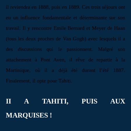
il reviendra en 1888, puis en 1889. Ces trois séjours ont
eu un influence fondamentale et déterminante sur son
travail. Il y rencontre Emile Bernard et Meyer de Haan
(tous les deux proches de Van Gogh) avec lesquels il a
des discussions qui le passionnent. Malgré son
attachement à Pont Aven, il rêve de repartir à la
Martinique, où il a déjà été durant l’été 1887.
Finalement, il opte pour Tahiti.
II A TAHITI, PUIS AUX
MARQUISES !