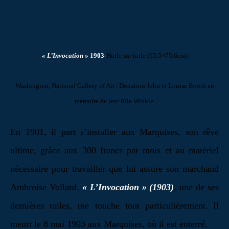
« L’Invocation »
1903-
Huile sur toile (65,5×75,6cm)
Washington, National Gallery of Art |
Donation John et Louise Booth en
mémoire de leur fille Winkie.
En 1901, il part s’installer aux Marquises, son rêve
ultime, grâce aux 300 francs par mois et au matériel
nécessaire pour travailler que lui assure son marchand
Ambroise Vollard.
« L’Invocation » (1903)
, une de ses
dernières toiles, me touche tout particulièrement.
Il
meurt le 8 mai 1903 aux Marquises, où il est enterré.