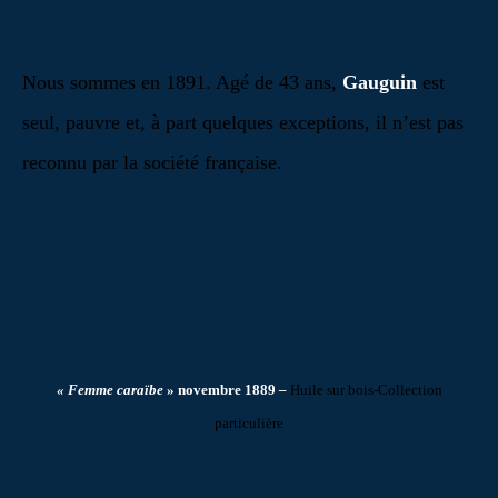
Nous sommes en 1891. Agé de 43 ans,
Gauguin
est
seul, pauvre et, à part quelques exceptions, il n’est pas
reconnu par la société française.
« Femme caraïbe
» novembre 1889
–
Huile sur bois-Collection
particulière