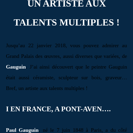
UN ARTISTE AUX
TALENTS MULTIPLES !
Jusqu’au 22 janvier 2018, vous pouvez admirer au
Grand Palais des œuvres, aussi diverses que variées, de
Gauguin
. J’ai ainsi découvert que le peintre Gauguin
était aussi céramiste, sculpteur sur bois, graveur…
Bref, un artiste aux talents multiples !
I EN FRANCE, A PONT-AVEN….
Paul Gauguin
, né le 7 juin 1848 à Paris, a du côté