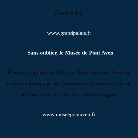
Grand Palais
www.grandpalais.fr
–
Sans oublier, le Musée de Pont Aven
R
énové et agrandi en 2016, le Musée de Pont-Aven est
un beau témoignage de l’histoire des peintres de l’école
de Pont-Aven, et bien sûr de Paul Gauguin.
www.museepontaven.fr