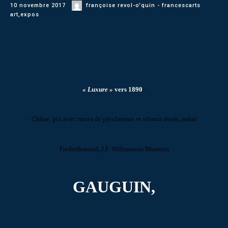
10 novembre 2017
françoise revol-o'quin - francescarts
art
,
expos
« Luxure »
vers 1890
–
Chêne, pin avec traces de plychromie et rehauts dorés, métal
Frederikssund, J.F. Willumsens Museum
GAUGUIN,